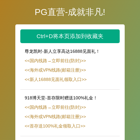
PG直营-成就非凡!
Ctrl+D将本页添加到收藏夹
尊龙凯时-新人立享高达16888见面礼！
<<国内线路→立即前往(防封)>>
<<海外或VPN线路(邮箱注册)>>
<<新人16888见面礼领取入口>>
918博天堂-首存限时赠送100%礼金！
<<国内线路→立即前往(防封)>>
<<海外或VPN线路(邮箱注册)>>
<<首存送100%礼金领取入口>>